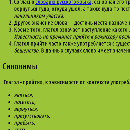
Согласно
словарю русского языка
, основная его 
вернуться туда, откуда ушёл, а также куда-то пос
начальником участка.
Другое значение слова — достичь места назначе
Кроме того, глагол означает наступление какого-
Известность не преминет прийти к режиссеру пос
Глагол прийти часто также употребляется с су
бешенство.
В данных случаях слово имеет значе
Синонимы
Глагол «прийти», в зависимости от контекста употреб
явиться,
посетить,
вернуться,
присутствовать,
прибыть,
стать.