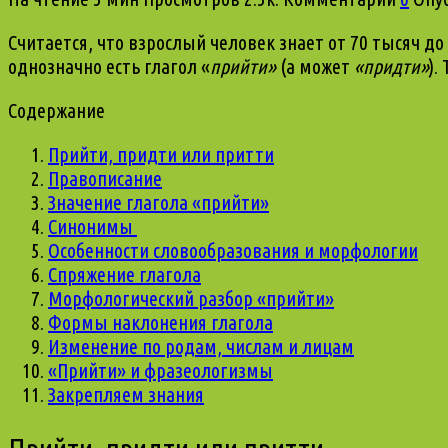
Считается, что взрослый человек знает от 70 тысяч д
однозначно есть глагол «
прийти»
(а может
«придти»
). 
Содержание
Прийти, придти или притти
Правописание
Значение глагола «прийти»
Синонимы
Особенности словообразования и морфологии
Спряжение глагола
Морфологический разбор «прийти»
Формы наклонения глагола
Изменение по родам, числам и лицам
«Прийти» и фразеологизмы
Закрепляем знания