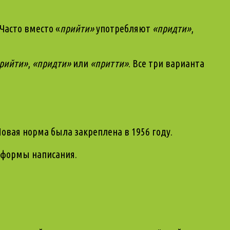
 Часто вместо «
прийти»
употребляют
«придти»
,
рийти»
,
«
придти
»
или
«
притти
»
. Все три варианта
овая норма была закреплена в 1956 году.
е формы написания.