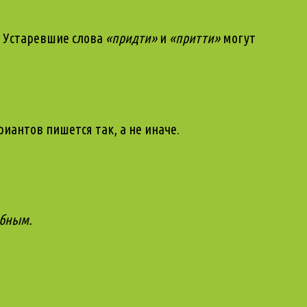
. Устаревшие слова
«придти»
и
«притти»
могут
иантов пишется так, а не иначе.
ебным.