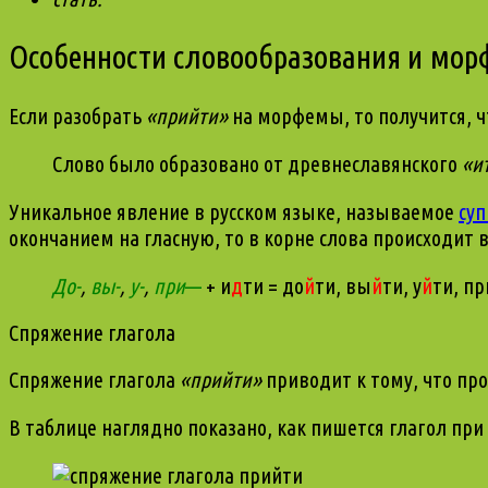
Особенности словообразования и мор
Если разобрать
«
прийти
»
на морфемы, то получится, 
Слово было образовано от древнеславянского
«
и
Уникальное явление в русском языке, называемое
су
окончанием на гласную, то в корне слова происходи
До-
,
вы-
,
у-
,
при
—
+ и
д
ти = до
й
ти, вы
й
ти, у
й
ти, пр
Спряжение глагола
Спряжение глагола
«
прийти
»
приводит к тому, что пр
В таблице наглядно показано, как пишется глагол при