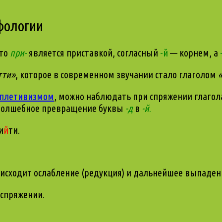
фологии
что
при-
является приставкой, согласный
-й
— корнем, а
тти
»
, которое в современном звучании стало глаголом
пплетивизмом
, можно наблюдать при спряжении глаго
т волшебное превращение буквы
-д
в
-й
.
и
й
ти.
оисходит ослабление (редукция) и дальнейшее выпаден
 спряжении.