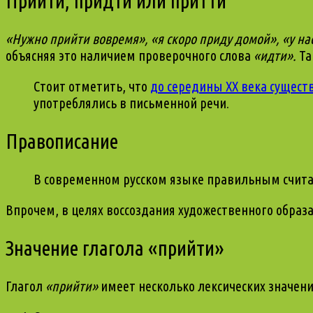
Прийти, придти или притти
«Нужно прийти вовремя», «я скоро приду домой», «у на
объясняя это наличием проверочного слова
«
идти
»
.
Та
Стоит отметить, что
до середины XX века сущес
употреблялись в письменной речи.
Правописание
В современном русском языке правильным считае
Впрочем, в целях воссоздания художественного образ
Значение глагола «прийти»
Глагол
«прийти»
имеет несколько лексических значени