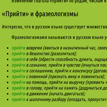
Изменение глагола «прийти» по родам, числам и
«Прийти» и фразеологизмы
Интересно, что в русском языке существует множеств
Фразеологизмами называются в русском языке у
прийти
вовремя (явиться в назначенный час, свое
прийти
в бешенство (разозлиться);
прийти
в себя (обрести способность думать, ощуща
прийти
в сознание, прийти в чувство (очнуться пос
прийти
к соглашению, прийти к консенсусу (догово
прийти
с повинной (признать вину и повиниться);
прийти
на помощь, прийти на выручку (проявить чу
прийти
в голову, прийти на память (додуматься до
прийти
в движение (начать двигаться);
прийти
к шапочному разбору (опоздать, пропустит