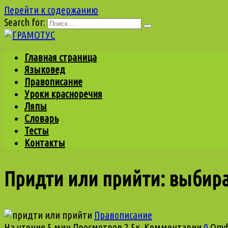
Перейти к содержанию
Search for:
Главная страница
Языковед
Правописание
Уроки красноречия
Ляпы
Словарь
Тесты
Контакты
Придти или прийти: выбир
Правописание
На чтение
5 мин
Просмотров
2.5к.
Комментарии
0
Опу