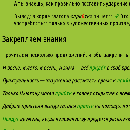
А ты знаешь, как правильно поставить ударение в
Вывод: в корне глагола «
при
й
ти»
пишется
-й
. Эт
употребляться только в художественных произве
Закрепляем знания
Прочитаем несколько предложений, чтобы закрепить п
И весна, и лето, и осень, и зима — всё
придёт
в своё вре
Пунктуальность — это умение рассчитать время и
прий
Только Ньютону могло
прийти
в голову открытие о все
Добрые приятели всегда готовы
прийти
на помощь, пото
Придут
времена, когда человечеству придется расплачи