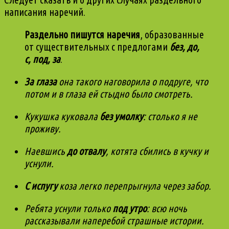
написания наречий.
Раздельно пишутся наречия
, образованные
от существительных с предлогами
без, до,
с, под, за
.
За глаза
она такого наговорила о подруге, что
потом и в глаза ей стыдно было смотреть.
Кукушка куковала
без умолку
: столько я не
проживу.
Наевшись
до отвалу
, котята сбились в кучку и
уснули.
С испугу
коза легко перепрыгнула через забор.
Ребята уснули только
под утро
: всю ночь
рассказывали наперебой страшные истории.