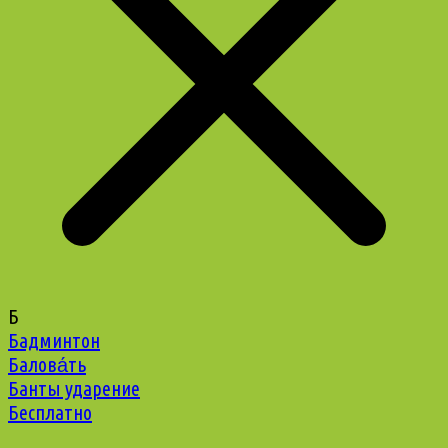
Б
Бадминтон
Балова́ть
Банты ударение
Бесплатно