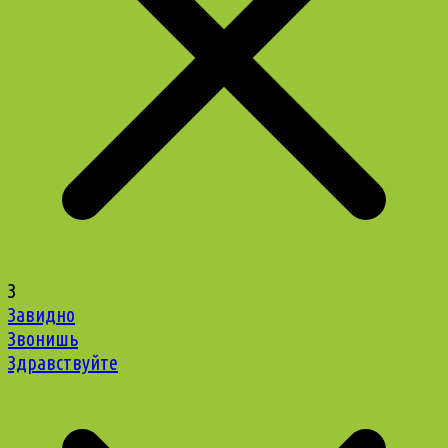
З
Завидно
Звонишь
Здравствуйте