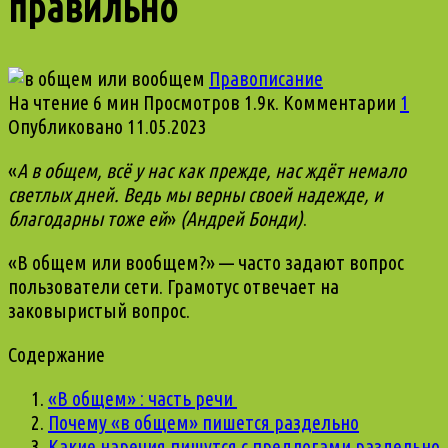
правильно
Правописание
На чтение
6 мин
Просмотров
1.9к.
Комментарии
1
Опубликовано
11.05.2023
«
А в общем, всё у нас как прежде, нас ждёт немало
светлых дней. Ведь мы верны своей надежде, и
благодарны тоже ей
»
(Андрей Бонди)
.
«
В общем или вообщем?
» — часто задают вопрос
пользователи сети. Грамотус отвечает на
заковыристый вопрос.
Содержание
«В общем» : часть речи
Почему «в общем» пишется раздельно
Какие наречия пишутся с предлогами раздельно