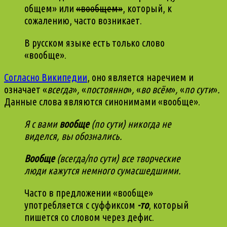
общем» или
«вообщем»
, который, к
сожалению, часто возникает.
В русском языке есть только слово
«вообще».
Согласно Википедии
, оно является наречием и
означает «
всегда
»
,
«
постоянно
»
,
«
во всём
»
,
«
по сути
»
.
Данные слова являются синонимами «вообще».
Я с вами
вообще
(по сути) никогда не
виделся, вы обознались.
Вообще
(всегда/по сути) все творческие
люди кажутся немного сумасшедшими.
Часто в предложении «вообще»
употребляется с суффиксом
-то
, который
пишется со словом через дефис.