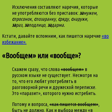
Исключения составляют наречия, которые
не употребляются без приставок:
за
мужем,
с
просонок,
с
позаранку,
с
ряду,
с
наружи,
за
раз,
за
подлицо,
за
дарма.
Кстати, давайте вспомним, как пишется наречие
«во
избежание».
«Вообщем» или «вообще»?
Скажем сразу, что слова
«вообщем»
в
русском языке не существует. Несмотря на
то, что его любят употреблять в
разговорной речи и дружеской переписке.
Это «паразит», которого нужно истребить.
Потому и вопроса,
«как пишется вообщем»
,
быть не должно. Как и выбора между «в