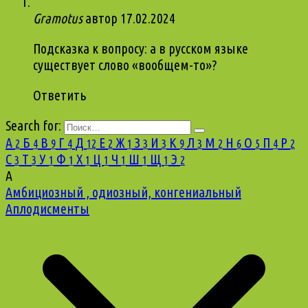
Gramotus
автор
17.02.2024
Подсказка к вопросу: а в русском языке
существует слово «вообщем-то»?
Ответить
Search for:
А
Б
В
Г
Д
Е
Ж
З
И
К
Л
М
Н
О
П
Р
2
4
9
4
12
2
1
3
3
9
3
2
6
5
4
2
С
Т
У
Ф
Х
Ц
Ч
Ш
Щ
Э
3
3
1
1
1
1
1
1
1
2
А
Амбициозный , одиозный, конгениальный
Аплодисменты