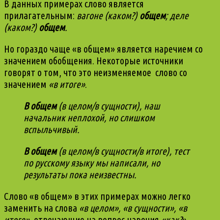
В данных примерах слово является
прилагательным:
вагоне (каком?)
общем
; деле
(каком?)
общем
.
Но гораздо чаще «в общем» является наречием со
значением обобщения. Некоторые источники
говорят о том, что это неизменяемое слово со
значением
«в итоге»
.
В общем
(в целом/в сущности), наш
начальник неплохой, но слишком
вспыльчивый.
В общем
(в целом/в сущности/в итоге), тест
по русскому языку мы написали, но
результаты пока неизвестны.
Слово «в общем» в этих примерах можно легко
заменить на слова
«в целом», «в сущности», «в
итоге»
, отвечающие на вопрос наречия
«как?
»