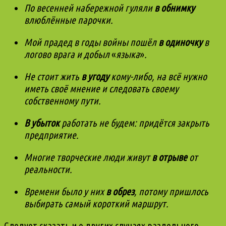
По весенней набережной гуляли
в обнимку
влюблённые парочки.
Мой прадед в годы войны пошёл
в одиночку
в
логово врага и добыл
«
языка
»
.
Не стоит жить
в угоду
кому-либо, на всё нужно
иметь своё мнение и следовать своему
собственному пути.
В убыток
работать не будем: придётся закрыть
предприятие.
Многие творческие люди живут
в отрыве
от
реальности.
Времени было у них
в обрез
, потому пришлось
выбирать самый короткий маршрут.
Следует сказать и о других случаях раздельного